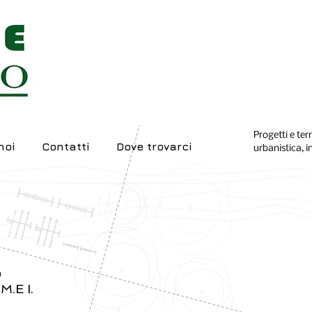
Progetti e ter
noi
Contatti
Dove trovarci
urbanistica, i
G
M.E I.