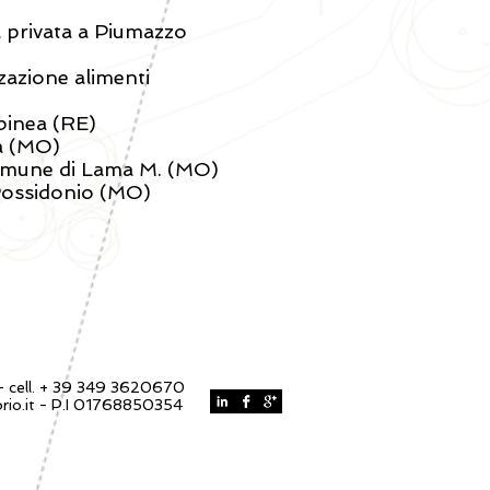
a privata a Piumazzo
zazione alimenti
lbinea (RE)
a (MO)
Comune di Lama M. (MO)
 Possidonio (MO)
 - cell. + 39 349 3620670
io.it
- P.I
01768850354