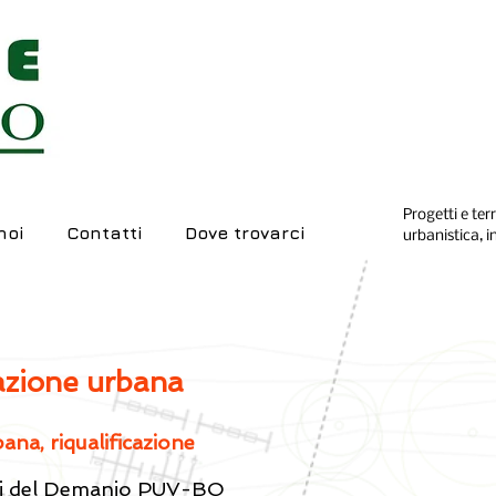
Progetti e ter
noi
Contatti
Dove trovarci
urbanistica, i
mazione urbana
na, riqualificazione
tari del Demanio PUV-BO