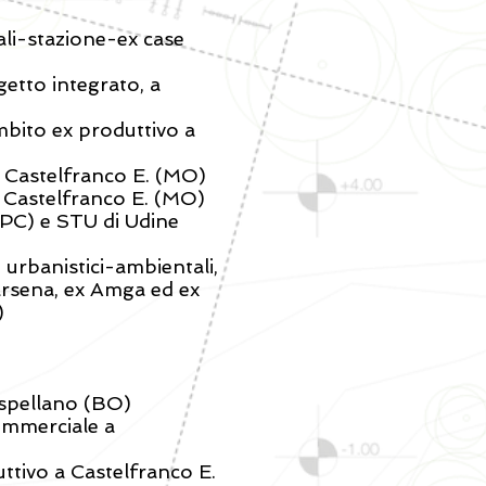
ali-stazione-ex case
etto integrato, a
mbito ex produttivo a
 Castelfranco E. (MO)
 Castelfranco E. (MO)
(PC) e STU di Udine
 urbanistici-ambientali,
arsena, ex Amga ed ex
)
respellano (BO)
commerciale a
uttivo a Castelfranco E.